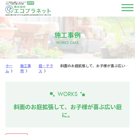
施工プラン
施工事例
エコプラネットの強み
WORKS CASE
施工事例
よくあるご質問
ホー
施工事
庭・テラ
斜面のお庭拡張して、お子様が喜ぶ広い庭に。
ム
例
ス
お庭の豆知識
WORKS
お知らせ
斜面のお庭拡張して、お子様が喜ぶ広い庭
会社概要
に。
プライバシーポリシー