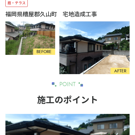
庭・テラス
お問い合わせ
福岡県糟屋郡久山町 宅地造成工事
09:00~19:00
営業時間:
（不定休）
092-963-1999
Zoomでオンラインでの相談も可能です
BEFORE
ご相談・お見積りのご依頼
AFTER
POINT
施工のポイント